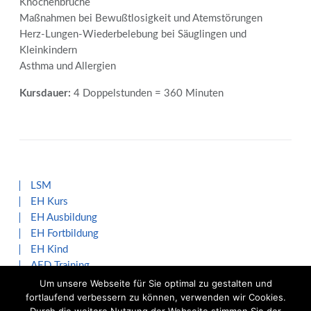
Knochenbrüche
Maßnahmen bei Bewußtlosigkeit und Atemstörungen
Herz-Lungen-Wiederbelebung bei Säuglingen und
Kleinkindern
Asthma und Allergien
Kursdauer:
4 Doppelstunden = 360 Minuten
LSM
EH Kurs
EH Ausbildung
EH Fortbildung
EH Kind
AED Training
Um unsere Webseite für Sie optimal zu gestalten und
fortlaufend verbessern zu können, verwenden wir Cookies.