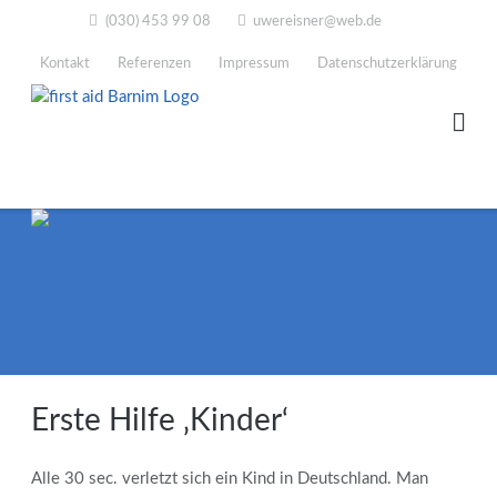
Direkt
(030) 453 99 08
uwereisner@web.de
zum
Inhalt
Kontakt
Referenzen
Impressum
Datenschutzerklärung
Erste Hilfe ‚Kinder‘
Alle 30 sec. verletzt sich ein Kind in Deutschland. Man